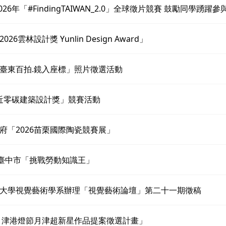
026年「#FindingTAIWAN_2.0」全球徵片競賽 鼓勵同學踴躍參
26雲林設計獎 Yunlin Design Award」
臺東百拍.鏡入座標」照片徵選活動
6 近零碳建築設計獎」競賽活動
府「2026苗栗國際陶瓷競賽展」
度臺中市「挑戰勞動知識王」
大學視覺藝術學系辦理「視覺藝術論壇」第二十一期徵稿
7月津港燈節月津超新星作品提案徵選計畫」