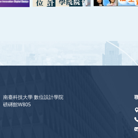
南臺科技大學 數位設計學院
磅礡館W805