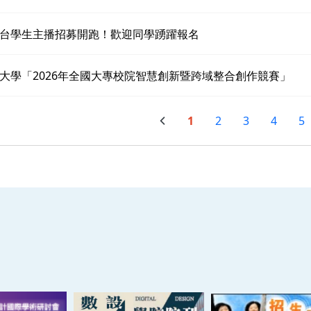
台學生主播招募開跑！歡迎同學踴躍報名
大學「2026年全國大專校院智慧創新暨跨域整合創作競賽」
1
2
3
4
5