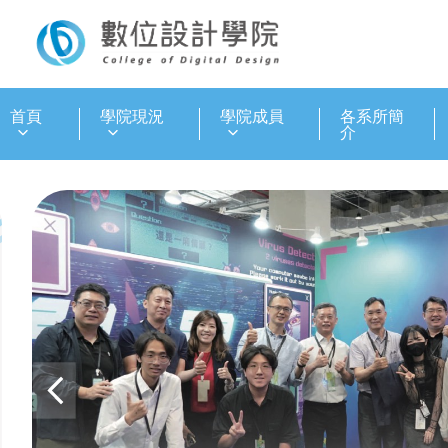
:::
首頁
學院現況
學院成員
各系所簡
介