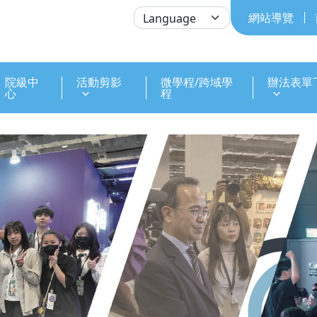
網站導覽
院級中
活動剪影
微學程/跨域學
辦法表單
心
程