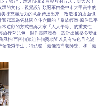
UN」獲得，透過拍攝文宣影片的方式，讓大家了
族群的文化；視覺設計類冠軍由臺中市大甲高中的
的美味充滿活力的意象傳達出來，改造後的店面也
計類冠軍為雲林國立斗六商的「舉族輕重-原住民平
衡木遊戲的方式告訴大家「人人平等」的重要性；
-輕旅行育兒包」製作團隊獲得，設計出風格多變並
我風格!而四個類組各個獎項皆以具有特色且充滿
帶領優秀學生，特頒發「最佳指導老師獎」和「最