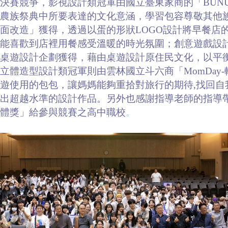
決賽競爭，影視設計類冠軍由國立臺東家商的「BUN
布農族祭典中所要表達的文化意涵，學習包容尊敬其他
面改造」獲得，透過以蛋的形狀LOGO設計將早餐店
能喜歡到店裡用餐感受溫暖的時光氛圍；創意遊戲設
」桌遊設計企劃獲得，藉由桌遊設計原住民文化，以平
立體造型設計類冠軍則由雲林國立斗六商「MomDay
遊使用的包包，讓媽媽能夠重拾對旅行的期待,找回自
作出超越水準的設計作品。另外也感謝指導老師的指導
體獎」給參與競賽之高中職校
。