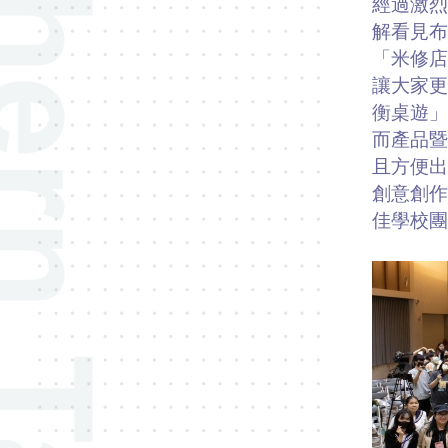
經過激烈
解看見
「米修店
讓大家更
衡桌遊
而產品暨
且方便出
創意創
佳學校團