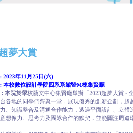
3超夢大賞
 2023年11月25日(六)
: 本校數位設計學院四系系館暨M棟集賢廳
 : 本院於學
校藝文中心集賢廳舉辦「
2023
超夢大賞
-
全台各地的同學們齊聚一堂，展現優秀的創新企劃，超
能力、知識整合及溝通合作能力，透過平面設計、立體
創意想像力、思考力及團隊合作的默契，並能關注周遭