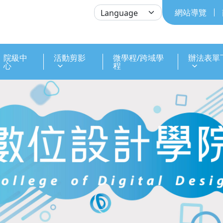
網站導覽
院級中
活動剪影
微學程/跨域學
辦法表單
心
程