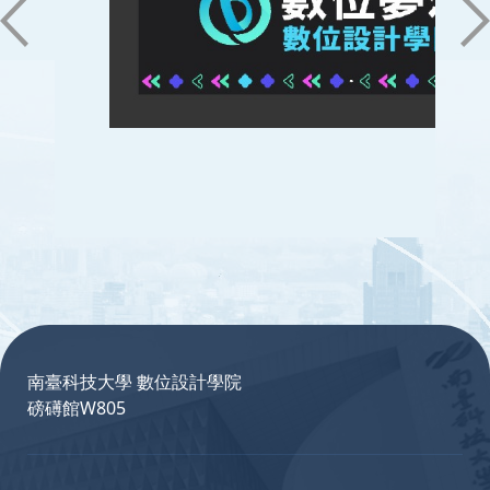
:::
南臺科技大學 數位設計學院
磅礡館W805