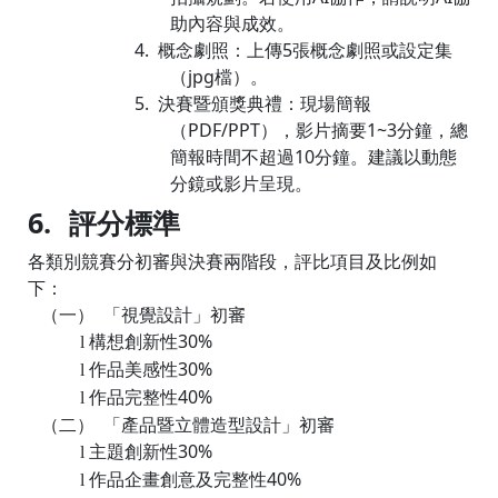
助內容與成效。
4.
概念劇照：上傳
5
張概念劇照或設定集
（
jpg
檔）。
5.
決賽暨頒獎典禮：現場簡報
（
PDF/PPT
），影片摘要
1~3
分鐘，總
簡報時間不超過
10
分鐘。建議以動態
分鏡或影片呈現。
6.
評分標準
各類別競賽分初審與決賽兩階段，評比項目及比例如
下：
（一）
「視覺設計」初審
構想創新性
30%
l
作品美感性
30%
l
作品完整性
40%
l
（二）
「產品暨立體造型設計」初審
主題創新性
30%
l
作品企畫創意及完整性
40%
l