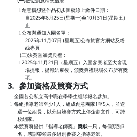
(一)
數位創意構想競賽：
創意構想暨作品初步圖稿線上繳件日期：
l
自
2025
年
8
月
25
日
星期一
至
10
月
31
日
星期五
(
)
(
)
止
公布與通知入圍名單：
l
2025
年
11
月
07
日
(
星期五
)
公布於官方網站及粉
絲專頁
(二)
決賽暨頒獎典禮：
2025
年
11
月
21
日（星期五）入圍參賽者至大會現
l
場提報，提報結束後，頒獎典禮現場公布所有獎
項。
3.
參加資格及競賽方式
全國各公私立高中職在學學生組隊報名參加。
l
每組指導老師至少
1
人，組成創意團隊
1
至
5
人，並遴
l
選一位組長，以分組競賽方式上傳企劃文件，可跨
校組隊。
本競賽將提供「指導老師獎」
獎狀一只，
每個類別
3
l
名，感謝帶領最多組別參賽之指導老師。