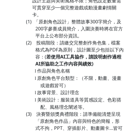
設計主題與美術風格不限；角色設定數量需
可貫穿至少一個完整遊戲或動漫畫劇情關
卡。
(1)
「原創角色設計」整體故事
300
字簡介，及
200
字參賽成員簡介，入圍決賽時將在官方
平台上公布部分資訊。
(2)
投稿階段：請繳交完整創作角色集，檔案
格式為
PDF
為原則，設計圖至少包括以下內
容：
(
若使用
AI
工具協作，請說明創作過程
AI
所協助之工作內容與績效
)
作品與角色名稱
l
原創角色平台類型：（不限，動畫、漫畫
l
或遊戲皆可）
故事背景、設計理念
l
美術設計：服裝道具等質感設定、色彩搭
l
配、風格理念闡述等。
(3)
決賽暨頒獎典禮階段：請準備能清楚呈現
「原創角色作品」內容與特色的簡報，形
式不拘，
PPT
、穿插影片、動畫圖卡…皆可