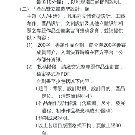
最多
10
分鐘），以利現場口頭簡報說明。
（二）
「產品暨立體造型設計」類
主題《人
/
生活》，凡系列立體造型設計、工藝
創作、產品設計、文創設計及其他立體設計相
關之專題作品企畫案皆可投稿參賽，並請提供
以下內容：
(1)
200
字「專題作品企劃」簡介與
200
字參賽
成員簡介。入圍決賽時將在官方平台上公
布部分資訊。
(2)
投稿階段：請繳交完整專題作品企劃書，
檔案格式為
PDF
。
企劃書至少包括以下內容：
題目：背景、設計動機、設計目的、產品
l
定位。（清楚簡述即可）
作品創作設計解說（含草圖、尺寸、發展
l
過程、初步作品概念稿或
3D
圖稿）
預期成果說明。
l
以上各項目版面格式不拘，頁數上限
30
l
頁。