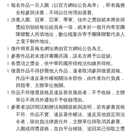
報名作品一旦入圍（以官方網站公告為準），即有義務
l
全程參與決賽，不得以任何理由退賽。
決賽入圍、冠軍、亞軍、季軍、佳作之獎狀紙本將依得
l
獎組別頒給每位組員各一張，紙本於一個月內寄至團
隊聯繫人所填地址，數位檔案亦寄予團隊聯繫代表人
之電子郵件地址。
徵件簡章及報名網址將由官方網站公告為主。
l
參賽作品若未達評審團共識，該名次將予以從缺。
l
各獎項之獎金，依中華民國所得稅法扣繳所得稅。
l
徵選作品不得抄襲他人作品，違者取消參與徵選資格。
l
作品中違反著作權相關法令部份，由作者自行負責，
與指導、主辦單位無關。
作品不符徵選規格及違反善良風俗者，不予收錄，主辦
l
單位不再另外通知不予收錄理由。
參賽者須詳閱活動辦法相關規範與說明，若有參賽資格
l
不符、作品不實、違反著作權法、違反其他規定與法
令者，除自負法律責任外，主辦單位得取消其參賽、
入圍或得獎資格，並自平台移除、追回其已領取之獎