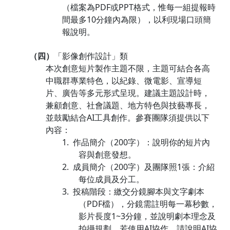
（檔案為
PDF
或
PPT
格式，惟每一組提報時
間最多
10
分鐘內為限），以利現場口頭簡
報說明。
（四）
「影像創作設計」類
本次創意短片製作主題不限，主題可結合各高
中職群專業特色，以紀錄、微電影、宣導短
片、廣告等多元形式呈現。建議主題設計時，
兼顧創意、社會議題、地方特色與技藝專長，
並鼓勵結合
AI
工具創作。參賽團隊須提供以下
內容：
1.
作品簡介（
200
字）：說明你的短片內
容與創意發想。
2.
成員簡介（
200
字）及團隊照
1
張：介紹
每位成員及分工。
3.
投稿階段：繳交分鏡腳本與文字劇本
（
PDF
檔），分鏡需註明每一幕秒數，
影片長度
1~3
分鐘，並說明劇本理念及
拍攝規劃。若使用
AI
協作，請說明
AI
協