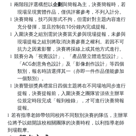
兩階段評選構想以
企劃
與簡報為主，決賽簡報時，若
l
現場呈現實體作品，僅供評審參考，不列入計分。
決賽簡報，技巧與形式不拘，但需針對主題內容進行
l
充分發揮，並且控制在
10
分鐘內完成提報。
入圍決賽之組別需於決賽當天參與現場提報，未參與
l
現場提報之組別將取消決賽參賽之權利。若因不可
抗力之因素影響，決賽將採線上或其他方式進行。
競賽分為「視覺設計」、「產品暨立體造型設計」、
l
「
ACG
創意角色設計」及「影像創作設計」等四個
類別，報名時請選擇其一（亦即一件作品僅能參加
一個類別）。
決賽暨頒獎典禮當日四個主題將在不同場地同步進行
l
提報，決賽提報前，入圍決賽之團隊皆須依主辦單
位規定時段完成「報到檢錄」，才可進行決賽簡報
提報。
若有指導老師帶領同校跨不同類別決賽的隊伍，主辦單
l
位將予以錯開該校相關團隊的決賽時程，以利指導老師
到場觀摩。