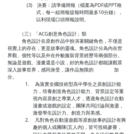
(3)
決賽：請準備簡報（檔案為
PDF
或
PPT
格
式，每一組簡報提報時間最多
10
分鐘），
以利現場口頭簡報說明。
（三）
「
ACG
創意角色設計」類
角色設計在原創作品中扮演著關鍵角色，不僅是
視覺上的存在，更是故事的靈魂。角色設計分為內在世
界觀、個性等以及外在外貌服裝背景經歷等兩個部分。
無論是遊戲、漫畫還是小說，好的角色設計都能讓觀眾
深入故事世界，感同身受，讓作品無限的 加
分。
1.
為落實全國技術型高中學生之原創設計能
力，培養創造角色設計能力、背景設定等重
視內容原創之專業人才，透過角色設計在動
漫畫或遊戲的設定，團隊共同討論與激盪，
激發學生設計力、創造力與美感。
2.
凡對角色在動漫遊戲等原創故事的設計有興
趣的個人或團隊
五人內
，皆可投稿參賽，
(
)