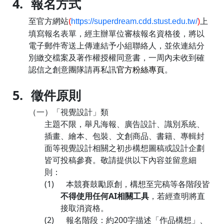
4.
報名方式
至官方網站
上
(
https://superdream.cdd.stust.edu.tw/
)
填寫報名表單，經主辦單位審核報名資格後，將以
電子郵件寄送上傳連結予小組聯絡人，並依連結分
別繳交檔案及著作權授權同意書，一周內未收到確
認信之創意團隊請再私訊
官方粉絲專頁
。
5.
徵件原則
（一）
「視覺設計」類
主題不限，舉凡海報、廣告設計、識別系統、
插畫、繪本、包裝、文創商品、書籍、專輯封
面等視覺設計相關之初步構想圖稿或設計企劃
皆可投稿參賽。敬請提供以下內容並留意細
則：
(1)
本競賽鼓勵原創，構想至完稿等各階段皆
不得使用任何
AI
相關工具
，若經查明將直
接取消資格。
(2)
報名階段：約
200
字描述「作品構想」、