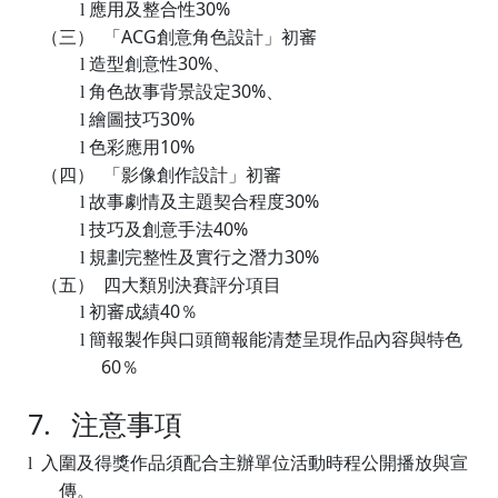
應用及整合性
30%
l
（三）
「
ACG
創意角色設計」初審
造型創意性
30%
、
l
角色故事背景設定
30%
、
l
繪圖技巧
30%
l
色彩應用
10%
l
（四）
「影像創作設計」初審
故事劇情及主題契合程度
30%
l
技巧及創意手法
40%
l
規劃完整性及實行之潛力
30%
l
（五）
四大類別決賽評分項目
初審成績
40
％
l
簡報製作與口頭簡報能清楚呈現作品內容與特色
l
60
％
7.
注意事項
入圍及得獎作品須配合主辦單位活動時程公開播放與宣
l
傳。