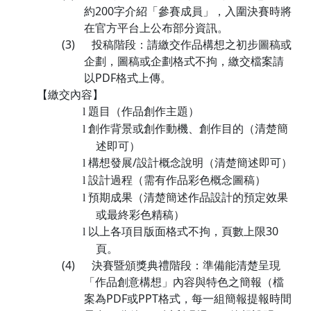
約
200
字介紹「參賽成員」，入圍決賽時將
在官方平台上公布部分資訊。
(3)
投稿階段：請繳交作品構想之初步圖稿或
企劃，圖稿或企劃格式不拘，繳交檔案請
以
PDF
格式上傳。
【繳交內容】
題目（作品創作主題）
l
創作背景或創作動機、創作目的（清楚簡
l
述即可）
構想發展
/
設計概念說明（清楚簡述即可）
l
設計過程（需有作品彩色概念圖稿）
l
預期成果（清楚簡述作品設計的預定效果
l
或最終彩色精稿）
以上各項目版面格式不拘，頁數上限
30
l
頁。
(4)
決賽暨頒獎典禮階段：準備能清楚呈現
「作品創意構想」內容與特色之簡報（檔
案為
PDF
或
PPT
格式，每一組簡報提報時間