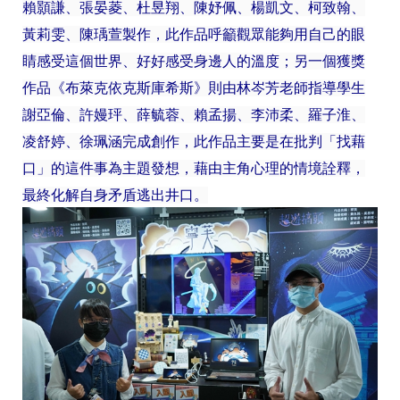
賴顥謙、張晏菱、杜昱翔、陳妤佩、楊凱文、柯致翰、
黃莉雯、陳瑀萱製作，此作品呼籲觀眾能夠用自己的眼
睛感受這個世界、好好感受身邊人的溫度；另一個獲獎
作品《布萊克依克斯庫希斯》則由林岑芳老師指導學生
謝亞倫、許嫚玶、薛毓蓉、賴孟揚、李沛柔、羅子淮、
凌舒婷、徐珮涵完成創作，此作品主要是在批判「找藉
口」的這件事為主題發想，藉由主角心理的情境詮釋，
最終化解自身矛盾逃出井口。