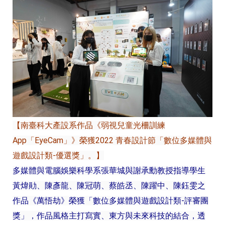
【南臺科大產設系作品《弱視兒童光柵訓練
App「EyeCam」》榮獲2022 青春設計節「數位多媒體與
遊戲設計類-優選獎」。】
多媒體與電腦娛樂科學系張華城與謝承勳教授指導學生
黃煒勛、陳彥龍、陳冠萌、蔡皓丞、陳躍中、陳鈺雯之
作品《萬悟劫》榮獲「數位多媒體與遊戲設計類-評審團
獎」，作品風格主打寫實、東方與未來科技的結合，透