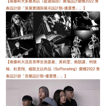
【南臺科大多樂系以《超遊搞頭》展場設計榮獲2022 青
春設計節「策展實踐與展示設計類-優選獎」。】
【南臺科大流音系學生張晏菱、黃莉雯、賴顥謙、柯致
翰、杜昱翔、楊凱文以作品《Suffocating》榮獲2022 青
春設計節「音樂設計類-優選獎」。】