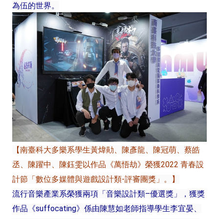
為伍的世界。
【南臺科大多樂系學生黃煒勛、陳彥龍、陳冠萌、蔡皓
丞、陳躍中、陳鈺雯以作品《萬悟劫》榮獲2022 青春設
計節「數位多媒體與遊戲設計類-評審團獎」。】
流行音樂產業系榮獲兩項「音樂設計類–優選獎」，獲獎
作品《suffocating》係由陳慧如老師指導學生李宜晏、