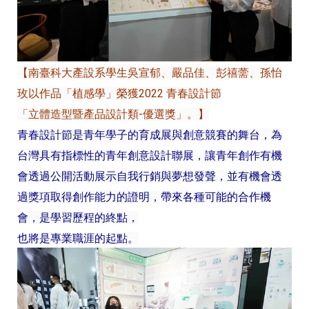
【南臺科大產設系學生吳宣郁、嚴品佳、彭禧薷、孫怡
玫以作品「植感學」榮獲2022 青春設計節
「立體造型暨產品設計類-優選獎」。】
青春設計節是青年學子的育成展與創意競賽的舞台，為
台灣具有指標性的青年創意設計聯展，讓青年創作有機
會透過公開活動展示自我行銷與夢想發聲，並有機會透
過獎項取得創作能力的證明，帶來各種可能的合作機
會，是學習歷程的終點，
也將是專業職涯的起點。