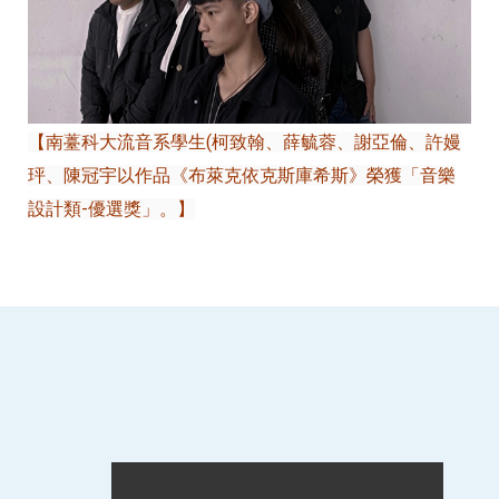
【南薹科大流音系學生(柯致翰、薛毓蓉、謝亞倫、許嫚
玶、陳冠宇以作品《布萊克依克斯庫希斯》榮獲「音樂
設計類-優選獎」。】