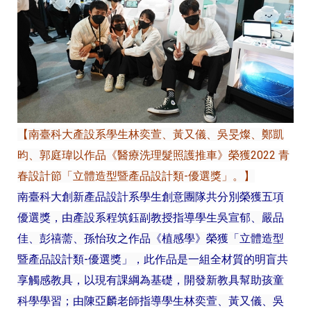
【南臺科大產設系學生林奕萱、黃又儀、吳旻燦、鄭凱
昀、郭庭瑋以作品《醫療洗理髮照護推車》榮獲2022 青
春設計節「立體造型暨產品設計類-優選獎」。】
南臺科大創新產品設計系學生創意團隊共分別榮獲五項
優選獎，由產設系程筑鈺副教授指導學生吳宣郁、嚴品
佳、彭禧薷、孫怡玫之作品《植感學》榮獲「立體造型
暨產品設計類-優選獎」，此作品是一組全材質的明盲共
享觸感教具，以現有課綱為基礎，開發新教具幫助孩童
科學學習；由陳亞麟老師指導學生林奕萱、黃又儀、吳