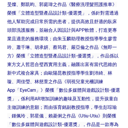
旻燦、鄭凱昀、郭庭瑋之作品《醫療洗理髮照護推車》
榮獲「立體造型暨產品設計類-優選獎」，係針對需透過
他人幫助完成日常所需的患者，提供高效且舒適的臥床
頭部洗護服務，並融合人因設計與APP軟體，打造更專
業且適意的服務環境；由朱玉麟助理教授指導學生廖雪
吟、蕭千琳、胡承妍、蔡筠君、嚴亞倫之作品《無即一
方》榮獲「立體造型暨產品設計類-優選獎」，作品係以
東方文人哲思合璧西實用主義，融匯出富有當代思維的
新中式複合家具；由歐陽昆教授指導學生劉沛綺、林
璇、周佳瑩、林慈萱之作品《弱視兒童光柵訓練
App「EyeCam」》榮獲「數位多媒體與遊戲設計類-優選
獎」，係利用AR增加訓練的趣味及互動性，提升孩童自
主做訓練的意願；而由張育銘副教授指導，學生彭琮瑜
﹑鍾佩玲﹑郭星儀﹑賴菱俐之作品《Utiu-Utiu》則榮獲
「數位多媒體與遊戲設計類-優選獎」，作品是一款專為