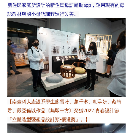
新住民家庭所設計的新住民母語輔助app，運用現有的母
語教材與國小母語課程進行改善。
【南臺科大產設系學生廖雪吟、蕭千琳、胡承妍、蔡筠
君、嚴亞倫以作品《無即一方》榮獲2022 青春設計節
「立體造型暨產品設計類-優選獎」。】