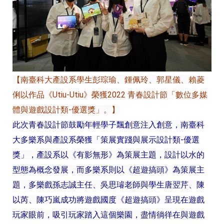
【南臺科大產設系學生彭琮瑜、鍾佩玲、郭星儀、賴菱
俐以作品《Utiu-Utiu》榮獲2022 青春設計節「數位多媒
體與遊戲設計類-優選獎」。】
此次青春設計節鼓勵年輕學子飄創意注入創意，南臺科
大多樂系與產設系榮獲「策展實踐與展示設計類-優選
獎」，產設系以《有影無形》為策展主題，設計以水的
型態為概念發展，而多樂系則以《超遊搞頭》為策展主
題，多樂戲孫志誠主任、吳思璿老師與學生唐翌芹、陳
以芮、陳巧嵐成功將遊戲國度《超遊搞頭》呈現在遊戲
玩家眼前，吸引玩家踏入這個樂園，盡情徜徉在與遊戲