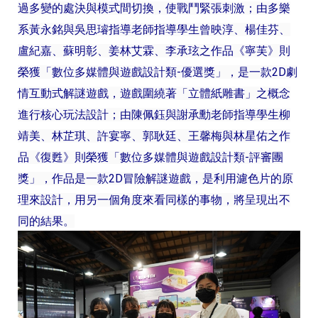
過多變的處決與模式間切換，使戰鬥緊張刺激；由多樂
系黃永銘與吳思璿指導老師指導學生曾映淳、楊佳芬、
盧紀嘉、蘇明彰、姜林艾霖、李承玹之作品《寧芙》則
榮獲「數位多媒體與遊戲設計類-優選獎」，是一款2D劇
情互動式解謎遊戲，遊戲圍繞著「立體紙雕書」之概念
進行核心玩法設計；由陳佩鈺與謝承勳老師指導學生柳
靖美、林芷琪、許宴寧、郭耿廷、王馨梅與林星佑之作
品《復甦》則榮獲「數位多媒體與遊戲設計類-評審團
獎」，作品是一款2D冒險解謎遊戲，是利用濾色片的原
理來設計，用另一個角度來看同樣的事物，將呈現出不
同的結果。