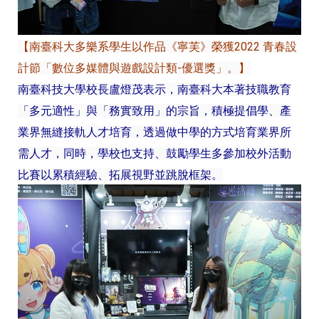
【南臺科大多樂系學生以作品《寧芙》榮獲2022 青春設
計節「數位多媒體與遊戲設計類-優選獎」。】
南臺科技大學校長盧燈茂表示，南臺科大本著技職教育
「多元適性」與「務實致用」的宗旨，積極提倡學、產
業界無縫接軌人才培育，透過做中學的方式培育業界所
需人才，同時，學校也支持、鼓勵學生多參加校外活動
比賽以累積經驗、拓展視野並跳脫框架。