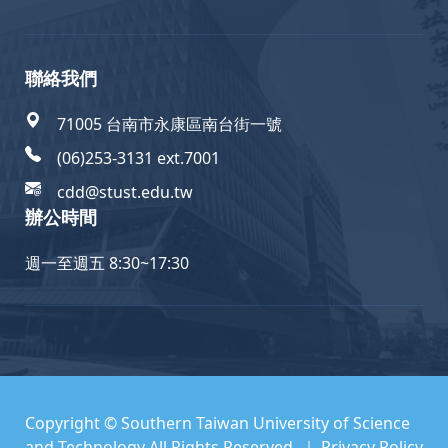
聯絡我們
71005 台南市永康區南台街一號
(06)253-3131 ext.7001
cdd@stust.edu.tw
辦公時間
週一至週五 8:30~17:30
Copyright © Southern Taiwan University of Science
and Technology All Rights Reserved. ｜
Privacy Policy