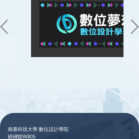
:::
南臺科技大學 數位設計學院
磅礡館W805