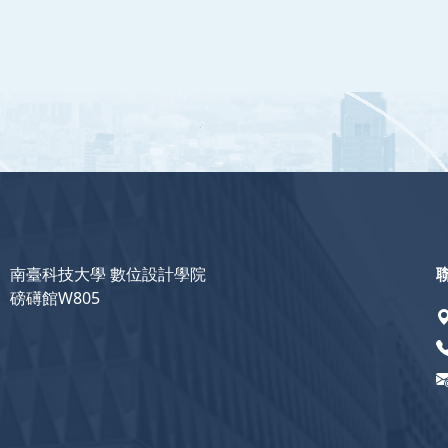
南臺科技大學 數位設計學院
磅礡館W805