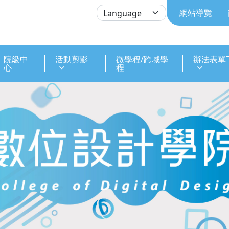
網站導覽
院級中
活動剪影
微學程/跨域學
辦法表單
心
程