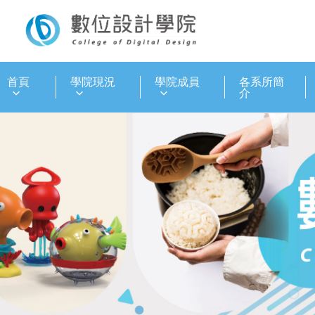
:::
首頁
學院現況
學院成員
各系所簡
介