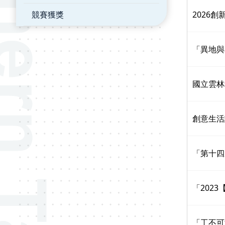
競賽獲獎
2026
「異地與
國立雲林
創意生活
「第十四
「202
「工不可