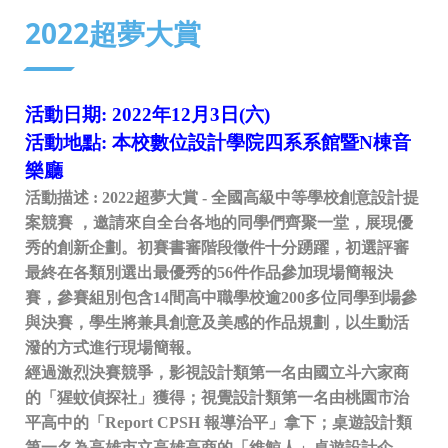
:::
2022超夢大賞
活動日期: 2022年12月3日(六)
活動地點: 本校數位設計學院四系系館暨N棟音
樂廳
活動描述 :
2022超夢大賞 - 全國高級中等學校創意設計提
案競賽
，邀請來自全台各地的同學們齊聚一堂，展現優
秀的創新企劃。初賽書審階段徵件十分踴躍，初選評審
最終在各類別選出最優秀的56件作品參加現場簡報決
賽，參賽組別包含14間高中職學校逾200多位同學到場參
與決賽，學生將兼具創意及美感的作品規劃，以生動活
潑的方式進行現場簡報。
經過激烈決賽競爭，影視設計類第一名由國立斗六家商
的「猩蚊偵探社」獲得；視覺設計類第一名由桃園市治
平高中的「Report CPSH 報導治平」拿下；桌遊設計類
第一名為高雄市立高雄高商的「維鯨人」桌遊設計企