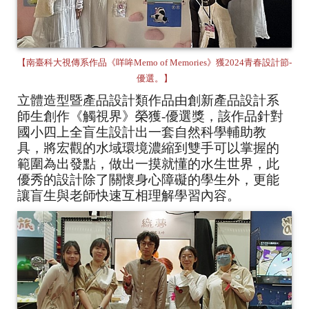
【南臺科大視傳系作品《咩哞Memo of Memories》獲2024青春設計節-
優選。】
立體造型暨產品設計類作品由創新產品設計系
師生創作《觸視界》榮獲-優選獎，該作品針對
國小四上全盲生設計出一套自然科學輔助教
具，將宏觀的水域環境濃縮到雙手可以掌握的
範圍為出發點，做出一摸就懂的水生世界，此
優秀的設計除了關懷身心障礙的學生外，更能
讓盲生與老師快速互相理解學習內容。