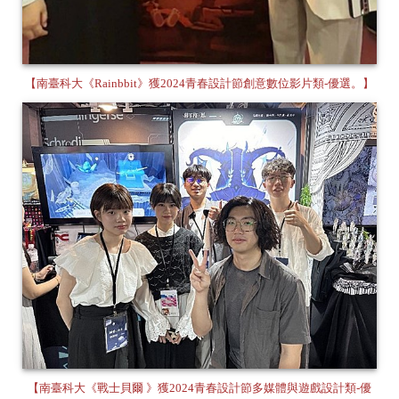
【南臺科大《Rainbbit》獲2024青春設計節創意數位影片類-優選。】
【南臺科大《戰士貝爾 》獲2024青春設計節多媒體與遊戲設計類-優