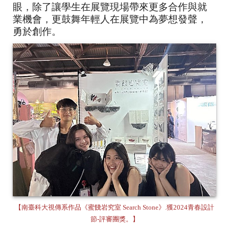
眼，除了讓學生在展覽現場帶來更多合作與就
業機會，更鼓舞年輕人在展覽中為夢想發聲，
勇於創作。
【南臺科大視傳系作品《蜜餞岩究室 Search Stone》.獲2024青春設計
節-評審團獎。】