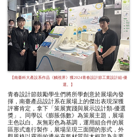
【南臺科大產設系作品《觸視界》獲2024青春設計節工業設計組-優
選。】
青春設計節鼓勵學生們將所學創意於展場內發
揮，南臺產品設計系在展場上的傑出表現深獲
評審肯定，拿下「策展實踐與展示設計類-優選
獎」。同學以《膨脹係數》為策展主題，展場
主色以白、灰無彩色為基調，運用組合件的展
區形式進行製作，展場呈現三面開的形式，外
觀風格以霧面的透光充氣材質與木框架為主要