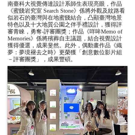
南臺科大視覺傳達設計系師生表現亮眼，作品
《蜜餞岩究室 Search Stone》係將外觀及紋路看
似岩石的臺灣與在地蜜餞結合，凸顯臺灣地景
特色以及十大地質公園之伴手禮設計，獲得評
審青睞，勇奪-評審團獎；作品《咩哞Memo of
Memories》係將殯葬自主議題，結合視覺設計
獲得優選，成果斐然。此外，偶動畫作品《織
夢：夢境褪去之時》更榮獲「創意數位影片組
－評審團獎」，成果豐碩。