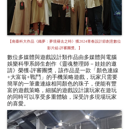
【南臺科大作品《織夢：夢境褪去之時》獲2024青春設計節創意數位
影片組-評審團獎。】
數位多媒體與遊戲設計類作品由多媒體與電腦
娛樂科學系師生創作《靈魂整理師－娃娃的邀
請》榮獲-評審團獎，該作品是一款「顏色連線
+大富翁+戰鬥」的手機策略遊戲，玩家只需要
簡單的一筆畫連線相同顏色的珠子，便能有豐
富的遊戲策略，細膩的遊戲設計讓玩家在遊玩
的同時可以享受多重體驗，深受許多現場玩家
的喜愛。