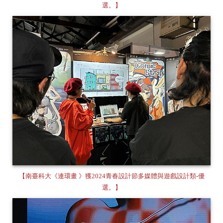
選。】
【南臺科大《連環畫 》獲2024青春設計節多媒體與遊戲設計類-優
選。】