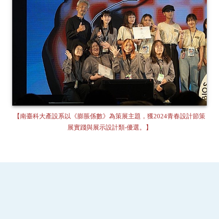
【南臺科大產設系以《膨脹係數》為策展主題，獲2024青春設計節策
展實踐與展示設計類-優選。】