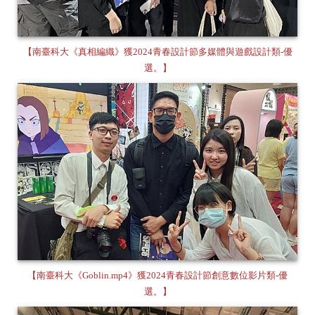
【南臺科大《真相編織》獲2024青春設計節多媒體與遊戲設計類-優
選。】
【南臺科大《Goblin.mp4》獲2024青春設計節創意數位影片類-優
選。】