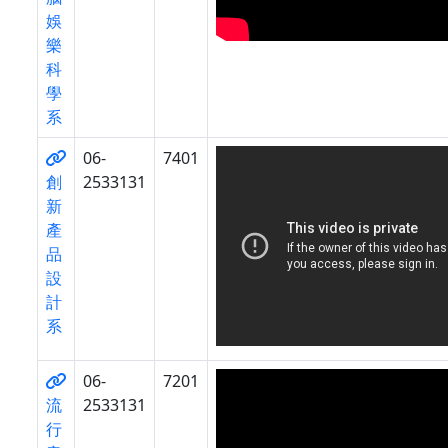
娛
樂
科
學
系
06-
7401
創
2533131
新
產
品
設
計
系
06-
7201
流
2533131
行