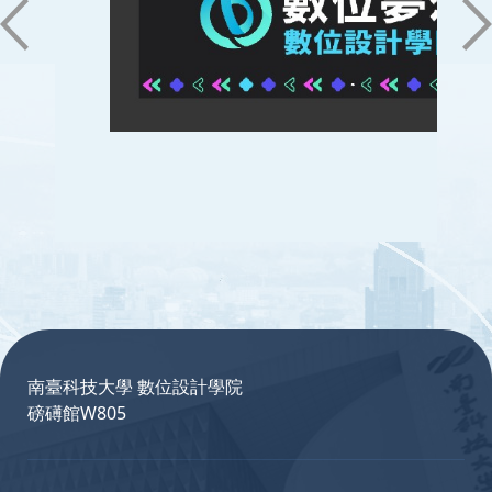
:::
南臺科技大學 數位設計學院
磅礡館W805