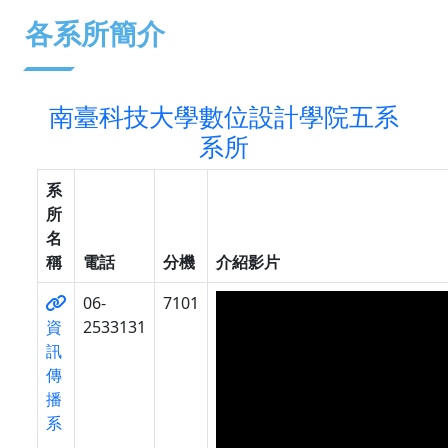
:::
各系所簡介
南臺科技大學數位設計學院五系
系所
系
所
名
稱
電話
分機
介紹影片
06-
7101
資
2533131
訊
傳
播
系