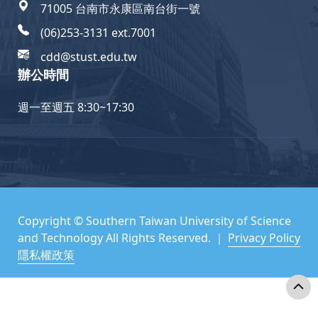
71005 台南市永康區南台街一號
(06)253-3131 ext.7001
cdd@stust.edu.tw
辦公時間
週一至週五 8:30~17:30
Copyright © Southern Taiwan University of Science
and Technology All Rights Reserved. ｜
Privacy Policy
隱私權政策