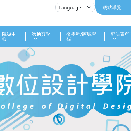
網站導覽
院級中
活動剪影
微學程/跨域學
辦法表單
心
程