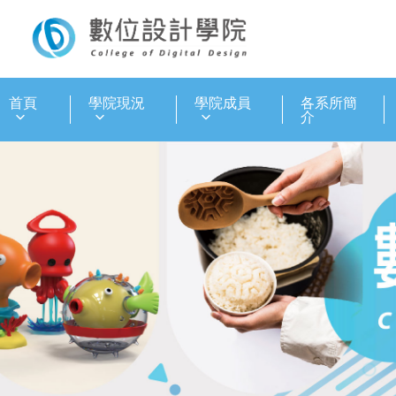
:::
首頁
學院現況
學院成員
各系所簡
介