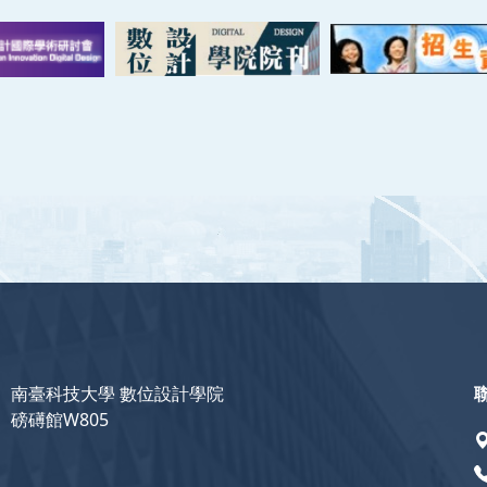
南臺科技大學 數位設計學院
磅礡館W805