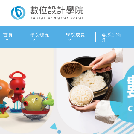
:::
首頁
學院現況
學院成員
各系所簡
介