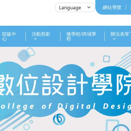
網站導覽
院級中
活動剪影
微學程/跨域學
辦法表單
心
程