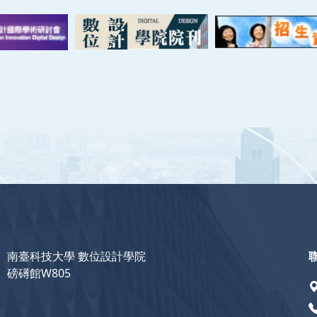
南臺科技大學 數位設計學院
磅礡館W805