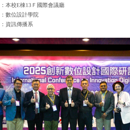
：本校E棟13Ｆ國際會議廳
：數位設計學院
：資訊傳播系