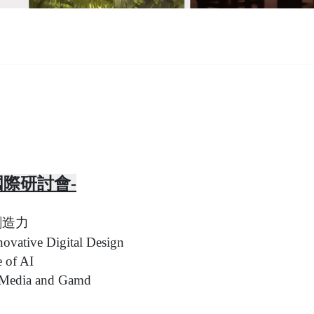
際研討會-
創造力
novative Digital Design
e of AI
, Media and Gamd