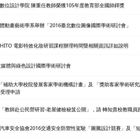
數位設計學院 陳重任教師榮獲105年度教育部全國師鐸獎
體動畫藝術學系舉辦「2016臺北數位圖像國際學術研討會」
 AKIHITO 電影特效化妝研習課程辦理時間暨相關資訊詳如說明
科技媒體與綠色設計國際學術研討會
度「補助大學校院發展客家學術機構計畫」及 「獎助客家學術研究計
日受理申請
「教師赴公民營研習-老屋健檢秘笈公開」，請 轉知貴校教職員
汽車安全協會2016交通安全防禦性駕駛「圖騰設計競賽」及「