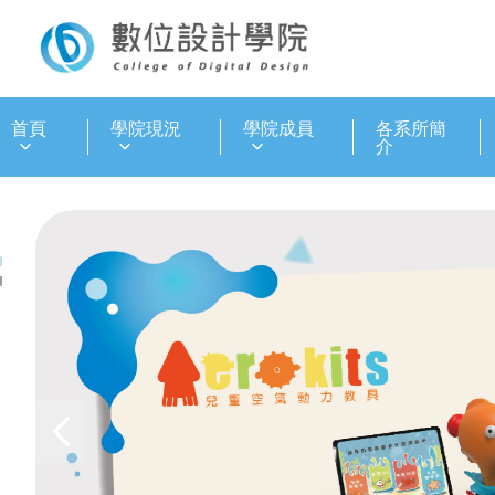
:::
首頁
學院現況
學院成員
各系所簡
介