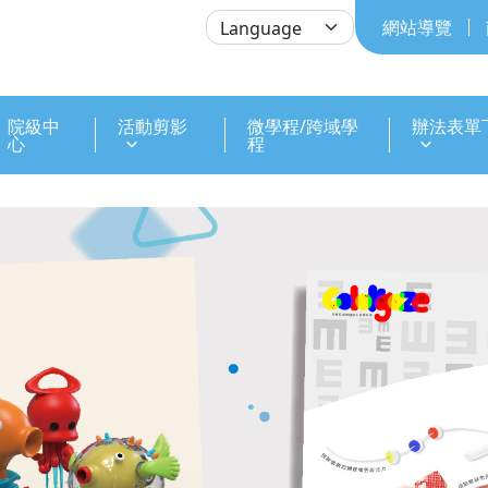
網站導覽
院級中
活動剪影
微學程/跨域學
辦法表單
心
程