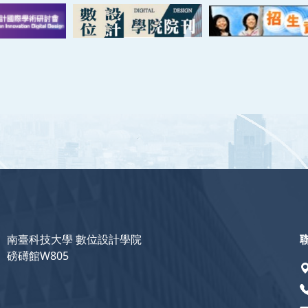
南臺科技大學 數位設計學院
磅礡館W805