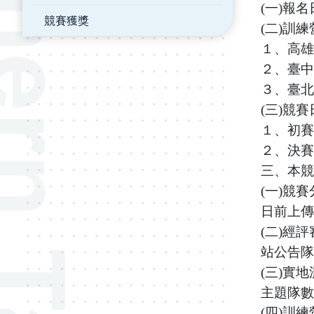
(一)報
競賽獲獎
(二)訓
１、高雄
２、臺中
３、臺北
(三)競
１、初賽
２、決賽
三、本競
(一)競
日前上傳
(二)經
站公告隊
(三)實
主題隊數
(四)訓