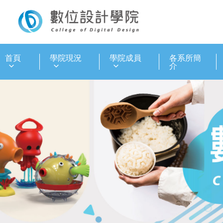
:::
首頁
學院現況
學院成員
各系所簡
介