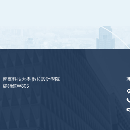
南臺科技大學 數位設計學院
磅礡館W805