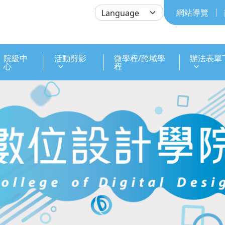
網站導覽
院級中
活動剪影
微學程/跨域學
辦法表單
心
程