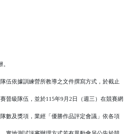
辦。
賽隊伍依據訓練營所教導之文件撰寫方式，於截止
賽晉級隊伍，並於115年9月2日（週三）在競賽網
品隊數及獎項，業經「優勝作品評定會議」依各項
影，實地測試評審辦理方式若有異動會另公告於競