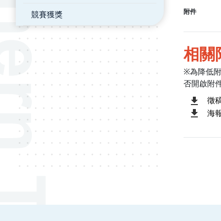
附件
競賽獲獎
相關
※為降低
否開啟附
徵稿
海報