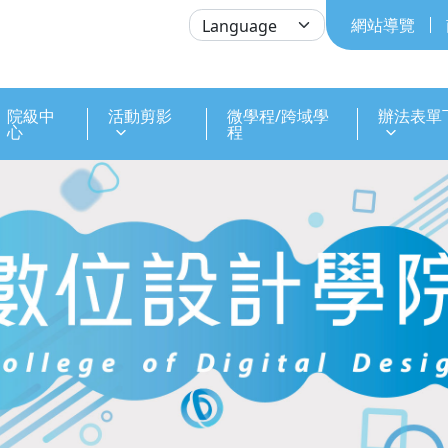
網站導覽
院級中
活動剪影
微學程/跨域學
辦法表單
心
程