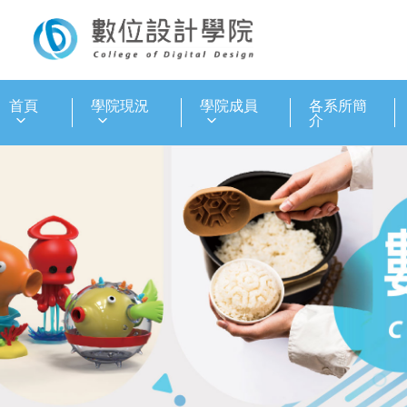
:::
首頁
學院現況
學院成員
各系所簡
介