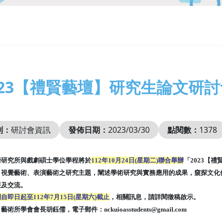
023【禮賢藝壇】研究生論文研
別：
研討會資訊
發佈日期：
2023/03/30
點閱數：
1378
術研究所與戲劇碩士學位學程將於
112年10月24日
(星期二)聯合舉辦
「2023【
、視覺藝術、表演藝術之研究主題，闡述學術研究
與實務應用的成果，窺探文化
展及交流。
自即日起至112年7月15日(星期六)截止
，相關訊
息，請詳閱徵稿啟示。
：藝術所學會會長胡鈺儒，電子郵件：
nckuioasstudents@gmail.com