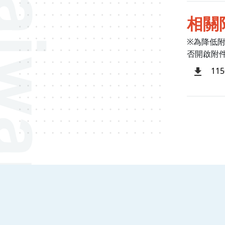
相關
※為降低
否開啟附
11