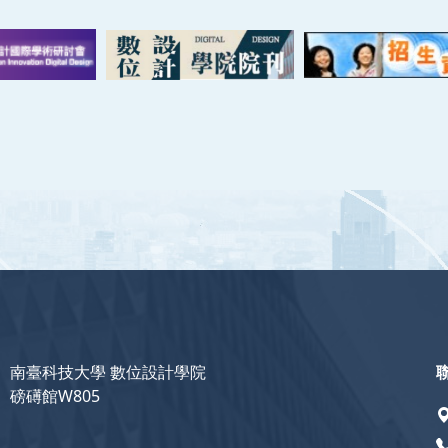
南臺科技大學 數位設計學院
磅礡館W805