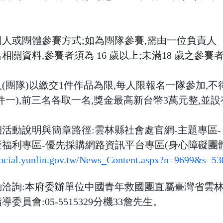
。 
人或團體參賽方式;如為團隊參賽,需由一位負責人
相關資料,參賽者須為 16 歲以上;未滿18 歲
之參賽者
(團隊)以繳交1件作品為限,每人限報名一隊參加
,
件一),前三名各取一名,獎金最高新台幣3萬元
整,並設
活動說明與簡章路徑:雲林縣社會處官網-主題專區-
福利專區-優先採購網路資訊平台專區(身心障礙
團
social.yunlin.gov.tw
/News_Content.aspx?n=9699&s=53
動洽詢:本府委辦單位中國青年救國團直屬臺灣省雲
委員會:05-5515329分機33詹先生。