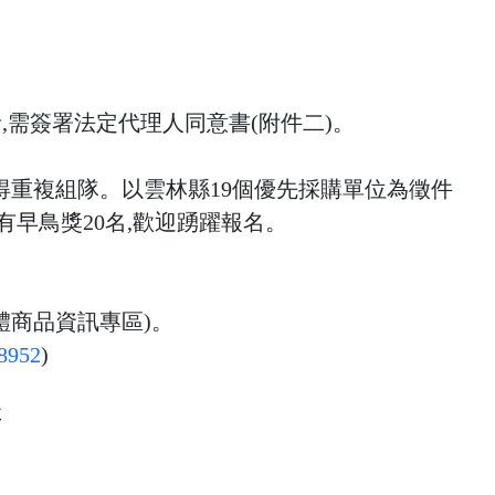
,需簽署法定代理人同意書(附件二)。 
不得重複組隊。以雲林縣19個優先採購單位為徵件
有早鳥獎20名,歡迎踴躍報名。 
體商品資訊專區)。
8952
) 
林