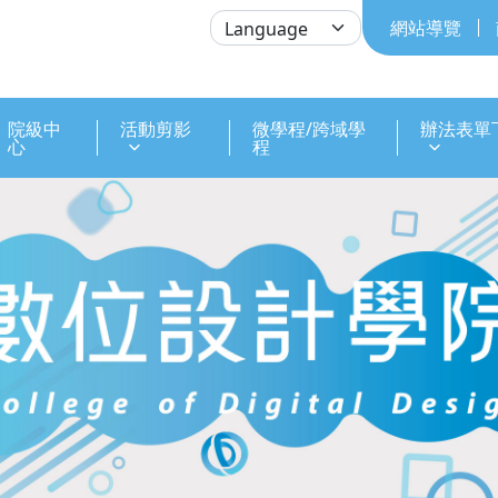
網站導覽
院級中
活動剪影
微學程/跨域學
辦法表單
心
程