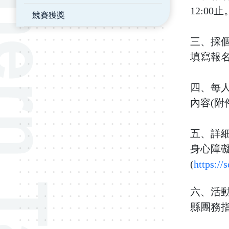
12:00止
競賽獲獎
三、採個
填寫報名
四、每人
內容(附
五、詳細
身心障礙
(
https://
六、活
縣團務指導