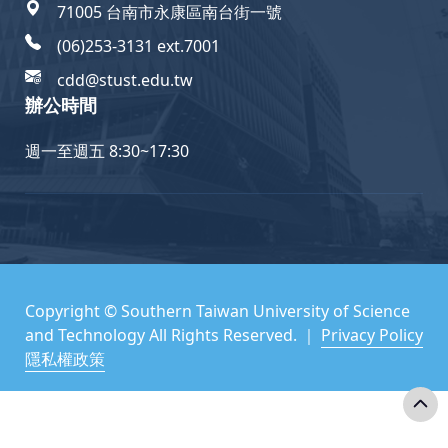
71005 台南市永康區南台街一號
(06)253-3131 ext.7001
cdd@stust.edu.tw
辦公時間
週一至週五 8:30~17:30
Copyright © Southern Taiwan University of Science
and Technology All Rights Reserved. ｜
Privacy Policy
隱私權政策