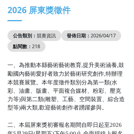
:::
2026 屏東獎徵件
公告類別：
競賽資訊
發佈日期：
2026/04/17
點閱數：
218
一、為推動本縣藝術藝術教育,提升美術涵養,鼓
勵國內藝術愛好者致力於藝術研究創作,特辦理
本競賽展覽。本年度
徵件類別分為第一類(水
彩、油畫、版畫、平面複合媒材、粉彩、壓克
力等)與第二類(雕塑、工藝、空間裝置、綜合
造
型等)兩大類,歡迎藝術創作者踴躍參與。
二、本屆屏東獎初審報名期間自即日起至2026
年5月29日(星期五)下午5:00止,全面採線上報名