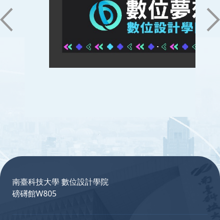
:::
南臺科技大學 數位設計學院
磅礡館W805