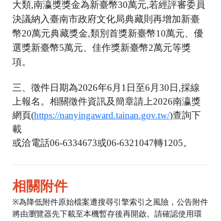
大類,南瀛獎獎金為新臺幣30萬元,若經評審委員
決議納入臺南市政府文化局典藏則再增加新臺
幣20萬元典藏獎金,類別首獎新臺幣10萬元、優
選獎新臺幣5萬元、佳作獎新臺幣2萬元等獎
項。
三、徵件日期為2026年6月1日至6月30日,採線
上報名。相關徵件資訊及簡章請上2026南瀛獎
網頁(
https://nanyingaward.tainan.gov.tw/
)查詢下
載
或洽電話06-6334673或06-6321047轉1205。
相關附件
※為降低附件原始檔案遭搜尋引擎索引之風險，公告附件
將由瀏覽器先下載至本機暫存後再開啟。請確認使用環